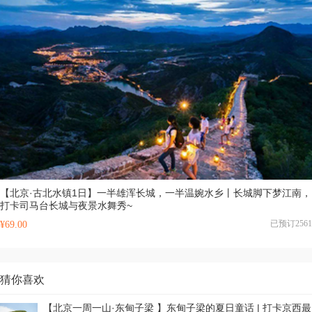
【北京·古北水镇1日】一半雄浑长城，一半温婉水乡丨长城脚下梦江南，
打卡司马台长城与夜景水舞秀~
已预订2561
¥69.00
猜你喜欢
【北京一周一山·东甸子梁 】东甸子梁的夏日童话 | 打卡京西最