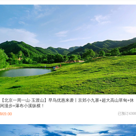
【北京一周一山·玉渡山】早鸟优惠来袭丨京郊小九寨+超大高山草甸+休
闲漫步+瀑布小溪纵横！
已预订4308
¥69.00