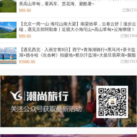
美高山草甸，看风车、赏花海、避酷暑~
已预订51
¥89.00
【北京一周一山·海坨山南大梁】南梁拾翠，云卷云舒丨漫步云
端，遇见京郊阿勒泰丨近观大小海坨山+高山草甸+云海缭绕！
已预订904
¥89.00
【遇见西北 · 入画甘青8日】西宁+青海湖骑行+黑马河+茶卡盐
湖+德令哈《生命树》拍摄地+察尔汗盐湖+大柴旦翡翠湖+胭脂
山+黑独山+鸣沙山月牙泉日落+莫高窟+嘉峪关长城+祁连山草
已预订913
¥3980.00
原+门源油菜花+2-8人小包团&8人小车团