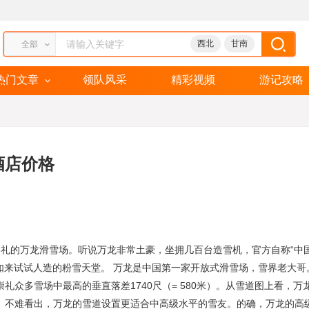
西北
甘南
全部
热门文章
领队风采
精彩视频
游记攻略
酒店价格
礼的万龙滑雪场。听说万龙非常土豪，坐拥几百台造雪机，官方自称“中
如来试试人造的粉雪天堂。 万龙是中国第一家开放式滑雪场，雪界老大哥
崇礼众多雪场中最高的垂直落差1740尺（= 580米）。从雪道图上看，万
5条。不难看出，万龙的雪道设置更适合中高级水平的雪友。的确，万龙的高