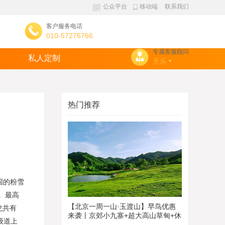
公众平台
移动端
联系我们
客户服务电话
010-57276766
专属客服顾问
私人定制
天乐
热门推荐
国的粉雪
。最高
【北京一周一山·玉渡山】早鸟优惠
龙共有
来袭丨京郊小九寨+超大高山草甸+休
级道上
闲漫步+瀑布小溪纵横！