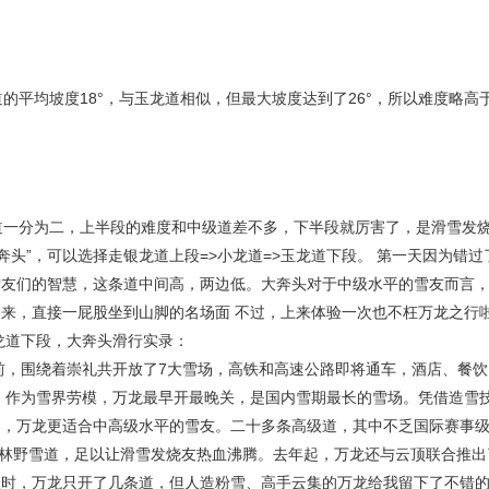
的平均坡度18°，与玉龙道相似，但最大坡度达到了26°，所以难度略高
道一分为二，上半段的难度和中级道差不多，下半段就厉害了，是滑雪发
大奔头”，可以选择走银龙道上段=>小龙道=>玉龙道下段。 第一天因为错过
雪友们的智慧，这条道中间高，两边低。大奔头对于中级水平的雪友而言
来，直接一屁股坐到山脚的名场面 不过，上来体验一次也不枉万龙之行啦
龙道下段，大奔头滑行实录：
目前，围绕着崇礼共开放了7大雪场，高铁和高速公路即将通车，酒店、餐
 作为雪界劳模，万龙最早开最晚关，是国内雪期最长的雪场。凭借造雪
出，万龙更适合中高级水平的雪友。二十多条高级道，其中不乏国际赛事
、树林野雪道，足以让滑雪发烧友热血沸腾。去年起，万龙还与云顶联合推出
板时，万龙只开了几条道，但人造粉雪、高手云集的万龙给我留下了不错