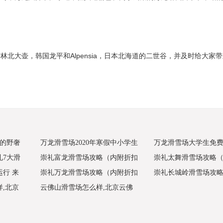
北大壶，韩国龙平和Alpensia，日本北海道的二世谷，并及时给大家
边的野奢
万龙滑雪场2020年寒假中小学生
万龙滑雪场大学生免
礼7大滑
崇礼富龙滑雪场攻略（内附折扣
崇礼太舞滑雪场攻略
心免费玩
万龙大众/专业滑雪冬令营
行 来
崇礼万龙滑雪场攻略（内附折扣
崇礼长城岭滑雪场攻
出发
价格）
价格）
,北京
云佛山滑雪场怎么样,北京云佛
价格）
扣价格）
京莲花
山滑雪场官网,北京云佛山滑雪
场电话