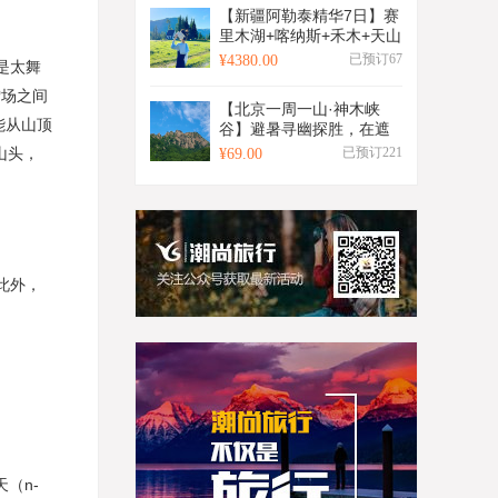
岭+双水村+红石峡+镇北台
【新疆阿勒泰精华7日】赛
+榆林老街+石魂广场+大型
里木湖+喀纳斯+禾木+天山
红色舞台剧+景区特色窑洞
天池+阿禾公路+五彩滩+世
已预订67
¥4380.00
住宿+2-8人小包团&8人拼
是太舞
界魔鬼城+安集海大峡谷
团
雪场之间
+三湾徒步+6人小包团&6
【北京一周一山·神木峡
人小团
能从山顶
谷】避暑寻幽探胜，在遮
天蔽日的绿意中，邂逅暮
山头，
已预订221
¥69.00
光之城般的森林，于潺潺
溪水中感受山野清凉~
此外，
（n-