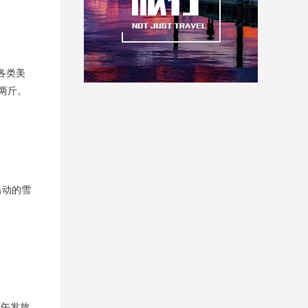
各类美
两斤。
出动的雪
。
下午发放