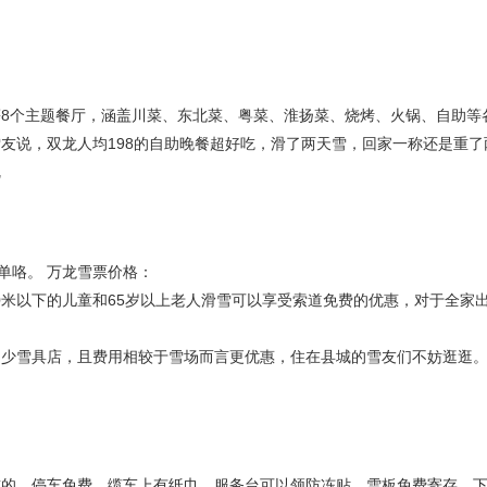
8个主题餐厅，涵盖川菜、东北菜、粤菜、淮扬菜、烧烤、火锅、自助等
友说，双龙人均198的自助晚餐超好吃，滑了两天雪，回家一称还是重了
呢
单咯。 万龙雪票价格：
0米以下的儿童和65岁以上老人滑雪可以享受索道免费的优惠，对于全家
不少雪具店，且费用相较于雪场而言更优惠，住在县城的雪友们不妨逛逛
前的。停车免费，缆车上有纸巾，服务台可以领防冻贴，雪板免费寄存，