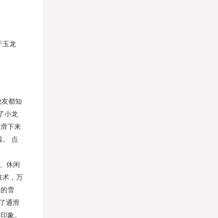
于玉龙
烧友都知
了小龙
，滑下来
。 点
饮、休闲
技术，万
级的雪
了通滑
的印象。