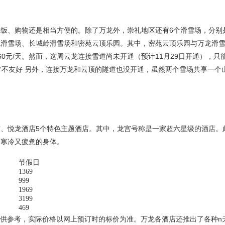
饭、购物还是相当方便的。除了万龙外，崇礼地区还有6个滑雪场，分别
龙滑雪场、长城岭滑雪场和密苑云顶乐园。其中，密苑云顶乐园与万龙滑
0元/天。然而，这周云龙连接雪道尚未开通（预计11月29日开通），只
常不友好 另外，连接万龙和云顶的隧道也没开通，虽然两个雪场共享一个
、悦龙酒店5个特色主题酒店。其中，龙宫号称是一家超六星级的酒店。
下寒冷又疲惫的身体。
节假日
1369
999
1969
3199
469
仅供参考，实际价格以网上预订时的标价为准。万龙各酒店还推出了各种n天