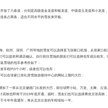
只开放了六条道，分别是高级道金龙道和银龙道、中级道玉龙道和小龙道
级道各占两条，适合不同水平的雪友来开板。
上海、杭州、深圳、广州等地的雪友可以选择直飞张家口机场，从张家口机
们可以提前和酒店确认。自行前往雪场的朋友们可以选择包车或出租车。
往返雪场的包车参考价如下：
发车程约3个小时，或者也可以包车：
，可以在张家口崇礼滑雪旅游接待中心的网站上预约大巴：
还增加了一班从北京健德门出发的大巴，前往绿野小站、万龙、太舞、云顶
计高铁也即将于2019年底开通。届时，雪友们也可以选择乘坐京张高铁，
将于今年年底通车，将从北京出发的车程缩短一半。