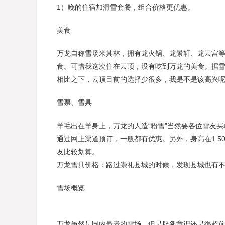
1）晚的住宿加滑雪套餐，组合价格更优惠。
美食
万龙自称雪场米其林，拥有龙火锅、龙景轩、龙云宫等
食。可惜我这次住在云顶，没有吃到万龙的美食。据雪
相比之下，云顶目前的选择少很多，我是不是该高兴
雪票、雪具
羊毛出在羊身上，万龙的人造“粉雪”当然要各位雪友买
通过网上渠道预订，一般都有优惠。另外，身高在1.5
友比较划算。
万龙雪具价格：路过崇礼县城的时候，发现县城也有
雪场概览
万龙虽然是国内最老的雪场，但是服务意识还是很超