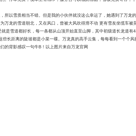
业，所以雪质相当不错。但是我的小伙伴就没这么幸运了，她遇到了万龙
为万龙的雪道朝北，又在风口，曾被大风吹得滑不动 更有雪友坐缆车被
受就是雪道都好长，每一条都从山顶开始直至山脚，其中初级道长龙道有4
这些长距离的陡坡都是小菜一碟。万龙真的高手云集，每每看到一个个风
们的背影感叹一句牛B！以上图片来自万龙官网