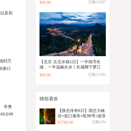
已预订4297
¥69.00
，以及初
场到万
【北京·古北水镇1日】一半雄浑长
城，一半温婉水乡丨长城脚下梦江
张家口
南，打卡司马台长城与夜景水舞秀~
已预订2561
¥69.00
猜你喜欢
。 冬奥
【陕北传奇6日】雨岔大峡
45分钟
谷+壶口瀑布+乾坤湾+波浪
谷日落+麻黄梁黄土地质公
已预订84
¥2780.00
园+陕北民歌博物馆+杨家