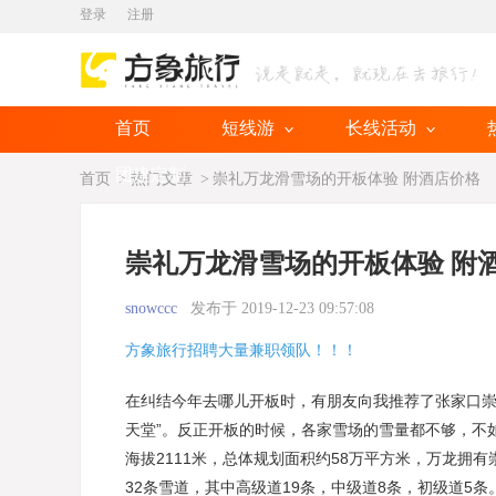
登录
注册
首页
短线游
长线活动
团建定制
首页
>
热门文章
>
崇礼万龙滑雪场的开板体验 附酒店价格
崇礼万龙滑雪场的开板体验 附
snowccc
发布于 2019-12-23 09:57:08
方象旅行招聘大量兼职领队！！！
在纠结今年去哪儿开板时，有朋友向我推荐了张家口崇
天堂”。反正开板的时候，各家雪场的雪量都不够，不
海拔2111米，总体规划面积约58万平方米，万龙拥有
32条雪道，其中高级道19条，中级道8条，初级道