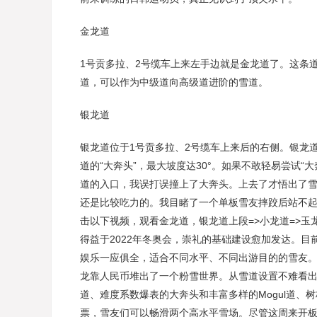
金龙道
1号贡多拉、2号缆车上来左手边就是金龙道了。这条道
道，可以作为中级道向高级道进阶的雪道。
银龙道
银龙道位于1号贡多拉、2号缆车上来后的右侧。银龙
道的“大奔头”，最大坡度达30°。如果不敢轻易尝试“
道的入口，我误打误撞上了大奔头。上去了才悟出了
还是比较吃力的。我目睹了一个单板雪友摔跤后站不起
击以下视频，观看金龙道，银龙道上段=>小龙道=>玉
得益于2022年冬奥会，崇礼的基础建设愈加发达。
娱乐一应俱全，适合不同水平、不同出游目的的雪友。
龙靠人民币堆出了一个粉雪世界。从雪道设置不难看
道、难度系数爆表的大奔头和丰富多样的Mogul道
票，雪友们可以畅滑两个高水平雪场。尽管这周来开