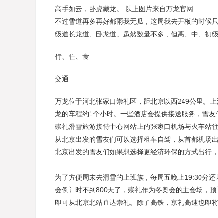
高手如云，卧虎藏龙。 以上图片来自万龙官网
不过雪道再多再好都雨我无瓜，这周我去开板的时候
级道长龙道、卧龙道。虽然数量不多，但高、中、初
行、住、食
交通
万龙位于河北张家口崇礼区，距北京以西249公里。
龙的车程约1个小时。一些酒店会提供接送服务，雪友
崇礼滑雪旅游接待中心网站上的张家口机场与火车站
从北京出发的雪友们可以选择租车自驾，从首都机场出
北京出发的雪友们如果想选择更经济环保的方式出行
为了方便周末去滑雪的上班族，每周五晚上19:30分
会倒计时不到800天了，崇礼作为冬奥会的主会场，预
即可从北京北站直达崇礼。除了高铁，京礼高速也即