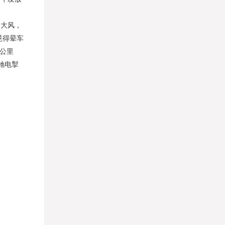
的大风，
晃得晕车
公里
驰电掣