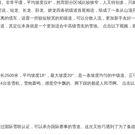
道。非常平缓，平均坡度仅8°，然而部分区域比较狭窄，人又特别多，只
是说，短龙、长龙、卧龙、娇龙四条初级道首尾相连，组成了一条从山顶
距离的缆车，设置一些较短较宽的初级道，可以分散人流，更加新手友好
道，其定位本身就是一个更加适合中高级雪友的雪场。 点击以下视频，
2500米，平均坡度18°，最大坡度20°，是一条坡度均匀的中级道。正
4台造雪机，雪炮轰鸣，感觉空中飘的、脚下踩的都是人民币啊。 点击以
通过国际雪联认证，可以承办国际赛事的雪道。这次又恰巧遇到了为了备