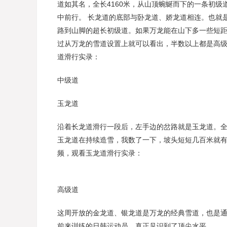
道如其名，全长4160米，从山顶蜿蜒而下的一条初级
中前行。 长龙道的底部与卧龙道、娇龙道相连。也就
路到山脚的超长初级道。如果万龙能在山下多一些短
过从万龙的雪道设置上就可以看出，半数以上都是高级
道滑行实录：
中级道
玉龙道
沿着长龙道滑行一段后，左手边的岔路就是玉龙道。全长
玉龙道在持续造雪，我数了一下，坡头短短几百米就有
频，观看玉龙道滑行实录：
高级道
这周开放的金龙道、银龙道是万龙的经典雪道，也是
前来训练的日韩运动员，真正见识到了顶尖水平。