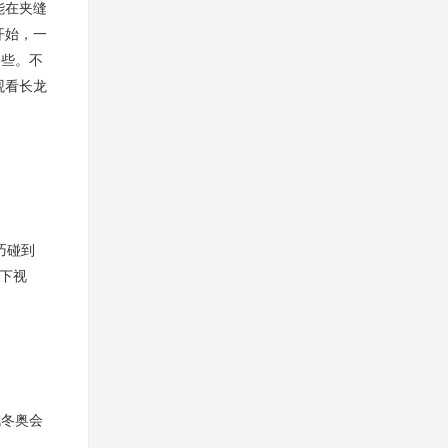
能在夹缝
开始，一
一些。不
观看长龙
巧碰到
下视
战冬奥会