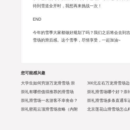
待到雪道全开时，我想再来挑战一次！
END
今年的雪季大家都做好规划了吗？我们之后将会去到吉林
雪场的滑后感。这个雪季，尽情享受，一起加油~
您可能感兴趣
大学生如何穷游万龙滑雪场 崇
300元左右万龙滑雪场
崇礼有哪些值得推荐的滑雪场
崇礼滑雪场哪个好？崇
礼万龙滑雪场体验版
酒店，还有儿童活动中
崇礼滑雪场一名游客不幸丧命？
崇礼滑雪场多条直通车运
横向测评万龙云顶太舞富龙
雪场最全评测，看完再
崇礼密苑云顶滑雪场攻略（内附
北京莲花山滑雪场怎么样
如何防止滑雪意外
崇礼滑雪就是这么简单
折扣价格）
莲花山滑雪场怎么去,北
山滑雪场官网