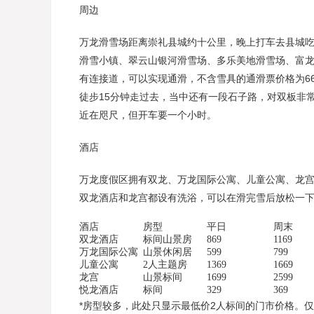
周边
万龙滑雪场距离崇礼县城约十公里，晚上打车去县城吃
滑雪小镇、翠云山银河滑雪场、多乐美地滑雪场、富
有连接道，可以实现通滑，不含雪具的通滑票价格为66
徒步15分钟走过去，当中还有一段石子路，对双板非
近在咫尺，但开车要一个小时。
酒店
万龙度假区拥有双龙、万龙国际公寓、儿童公寓、龙宫
双龙酒店和龙宫都设有洗浴，可以在滑完雪后放松一
酒店
房型
平日
周末
双龙酒店
标间山景房
869
1169
万龙国际公寓
山景休闲居
599
799
儿童公寓
2人主题房
1369
1669
龙宫
山景标间
1699
2599
悦龙酒店
标间
329
369
*房型较多，此处只显示最低价2人标间的门市价格。