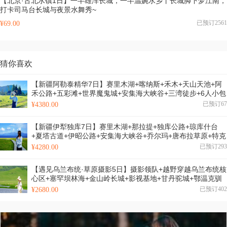
【北京·古北水镇1日】一半雄浑长城，一半温婉水乡丨长城脚下梦江南，
打卡司马台长城与夜景水舞秀~
已预订2561
¥69.00
猜你喜欢
【新疆阿勒泰精华7日】赛里木湖+喀纳斯+禾木+天山天池+阿
禾公路+五彩滩+世界魔鬼城+安集海大峡谷+三湾徒步+6人小包
团&6人小团
已预订67
¥4380.00
【新疆伊犁独库7日】赛里木湖+那拉提+独库公路+琼库什台
+夏塔古道+伊昭公路+安集海大峡谷+乔尔玛+唐布拉草原+特克
斯+果子沟大桥+薰衣草农场+2-6人小包团&6人小团
已预订293
¥4280.00
【遇见乌兰布统·草原摄影5日】摄影领队+越野穿越乌兰布统核
心区+塞罕坝林海+金山岭长城+影视基地+甘丹驼城+鄂温克驯
鹿＋12人品质团+2-12人私家团
已预订402
¥2680.00