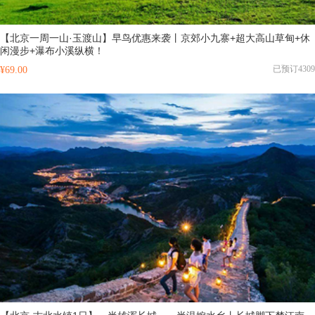
【北京一周一山·玉渡山】早鸟优惠来袭丨京郊小九寨+超大高山草甸+休
闲漫步+瀑布小溪纵横！
已预订4309
¥69.00