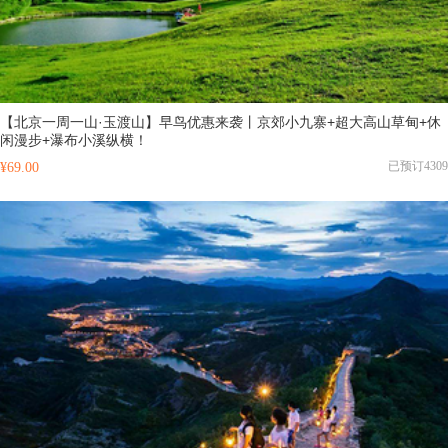
【北京一周一山·玉渡山】早鸟优惠来袭丨京郊小九寨+超大高山草甸+休
闲漫步+瀑布小溪纵横！
已预订4309
¥69.00