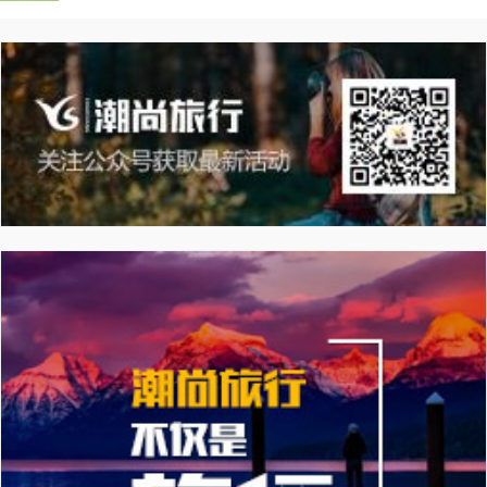
徒步+桑科草原+拉卜楞寺+2-8人小包团