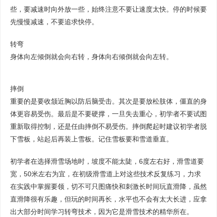
些，要减速时向外放一些，始终注意不要让速度太快。停的时候要
先慢慢减速，不要追求快停。
转弯
身体向左倾倒就会向右转，身体向右倾倒就会向左转。
摔倒
重要的是要收颔近胸以防后脑受击。其次是要放松肢体，僵直的身
体更容易受伤。最后是不要硬撑，一旦失去重心，初学者不要试图
重新取得控制，还是任由摔倒不易受伤。摔倒爬起时建议初学者脱
下雪板，站起后再装上雪板。记住雪板要和雪道垂直。
初学者在选择滑雪场地时，坡度不能太陡，6度左右好，滑雪道要
宽，50米左右为宜，在初级滑雪道上对这些技术反复练习，力求
在实践中掌握要领，切不可只图痛快和刺激长时间玩直滑降，虽然
直滑降很有乐趣，但玩的时间再长，水平也不会有太大长进，应拿
出大部分时间学习转弯技术，因为它是滑雪技术的精华所在。