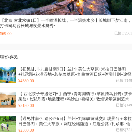
【北京·古北水镇1日】一半雄浑长城，一半温婉水乡丨长城脚下梦江南，
打卡司马台长城与夜景水舞秀~
已预订2561
¥69.00
猜你喜欢
【初见甘川·九寨甘南9日】兰州+美仁大草原+米拉日巴佛阁
+扎尕那+花湖湿地+若尔盖草原+九曲黄河日落+莲宝叶则+途径
红原草原+黄龙+九寨沟全天畅玩+川主寺+郎木寺++格尔底寺
已预订148
¥4380.00
+纳摩大峡谷+桑科草原+拉卜楞寺+2-8人小包团
【 西北亲子奇遇记7日】西宁+青海湖骑行+草原骑马射箭+茶卡
采盐+七彩丹霞+地质课程+鸣沙山+嘉峪关+敦煌课堂篆刻艺术
+莫高学堂古法泥坯画+5晚五钻酒店+特邀讲师-28人品质亲子
已预订149
¥5180.00
团
【遇见甘南·江迭公路5日】兰州+刘家峡黄洮交汇观景台＋米拉
日巴佛阁＋美仁大草原＋网红经幡隧道＋江迭公路+扎尕那+仙
女滩+花湖湿地＋若尔盖草原+郎木寺+格尔底寺＋纳摩大峡谷
已预订521
¥2580.00