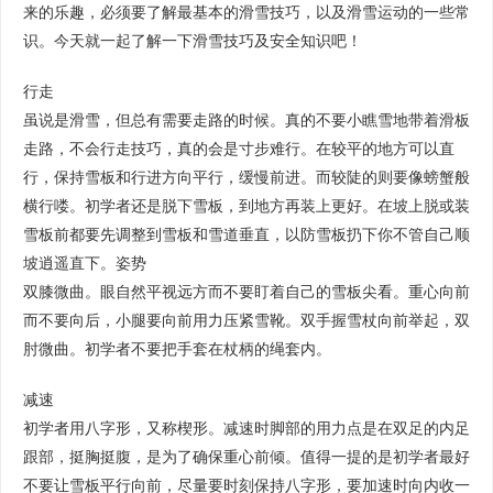
来的乐趣，必须要了解最基本的滑雪技巧，以及滑雪运动的一些常
识。今天就一起了解一下滑雪技巧及安全知识吧！
行走
虽说是滑雪，但总有需要走路的时候。真的不要小瞧雪地带着滑板
走路，不会行走技巧，真的会是寸步难行。在较平的地方可以直
行，保持雪板和行进方向平行，缓慢前进。而较陡的则要像螃蟹般
横行喽。初学者还是脱下雪板，到地方再装上更好。在坡上脱或装
雪板前都要先调整到雪板和雪道垂直，以防雪板扔下你不管自己顺
坡逍遥直下。姿势
双膝微曲。眼自然平视远方而不要盯着自己的雪板尖看。重心向前
而不要向后，小腿要向前用力压紧雪靴。双手握雪杖向前举起，双
肘微曲。初学者不要把手套在杖柄的绳套内。
减速
初学者用八字形，又称楔形。减速时脚部的用力点是在双足的内足
跟部，挺胸挺腹，是为了确保重心前倾。值得一提的是初学者最好
不要让雪板平行向前，尽量要时刻保持八字形，要加速时向内收一